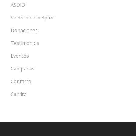
ASDID
Síndrome did 8pter
Donaciones
Testimonios
Eventos
Campañas
Contacto
Carrito